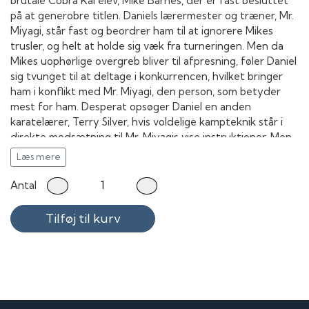
brutale Cobra Kai elev, Mike Barnes, der er fast besluttet
på at generobre titlen. Daniels lærermester og træner, Mr.
Miyagi, står fast og beordrer ham til at ignorere Mikes
trusler, og helt at holde sig væk fra turneringen. Men da
Mikes uophørlige overgreb bliver til afpresning, føler Daniel
sig tvunget til at deltage i konkurrencen, hvilket bringer
ham i konflikt med Mr. Miyagi, den person, som betyder
mest for ham. Desperat opsøger Daniel en anden
karatelærer, Terry Silver, hvis voldelige kampteknik står i
direkte modsætning til Mr. Miyagis vise instruktioner. Men
da Daniel opdager, at Terry og Mike samarbejder med Mr.
Læs mere
Miyagis gamle ærkefjende Kreese med en udspekuleret
plan om hævn, indser han, at han har afvist den eneste
Antal
person, der kan hjælpe ham.
Tilføj til kurv