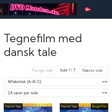
Tegnefilm med
dansk tale
Side 1 / 7
Forrige side
Næste side
Dansk Tale
Dansk Tale
Brugt Film