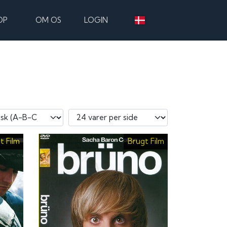
OP
OM OS
LOGIN
t Film
Brugt Film