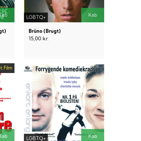
Køb
Køb
LGBTQ+
gt)
Brüno (Brugt)
15,00 kr.
t Film
Køb
Køb
LGBTQ+