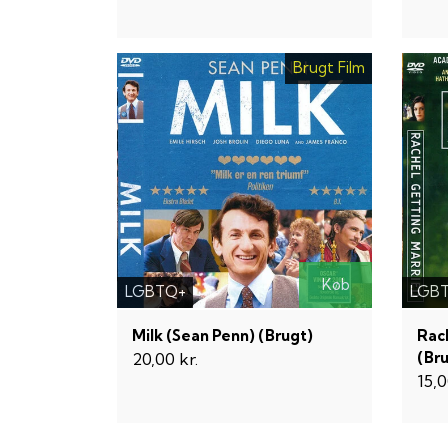
Brugt Film
Køb
LGBTQ+
LGB
Milk (Sean Penn) (Brugt)
Rac
(Br
20,00 kr.
15,0