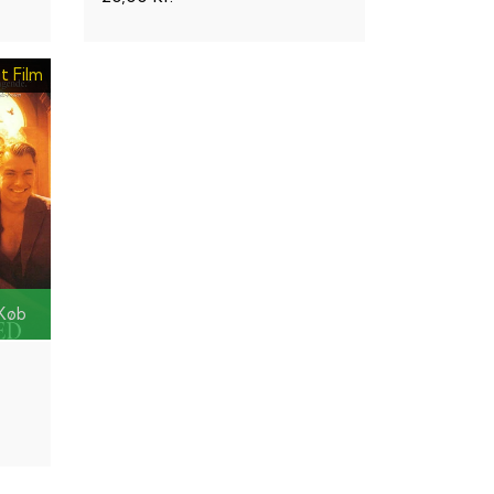
t Film
Køb