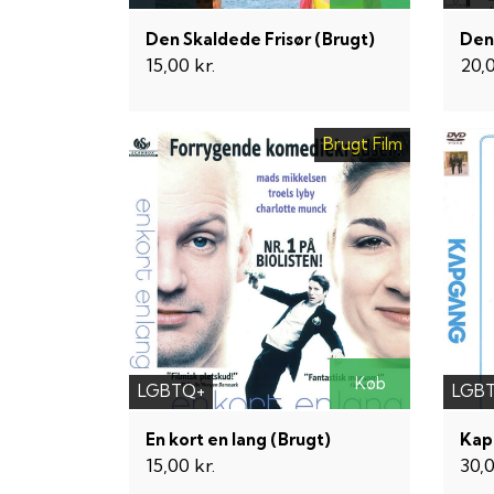
Den Skaldede Frisør (Brugt)
Den
15,00 kr.
20,0
Brugt Film
Køb
LGBTQ+
LGB
En kort en lang (Brugt)
Kap
15,00 kr.
30,0