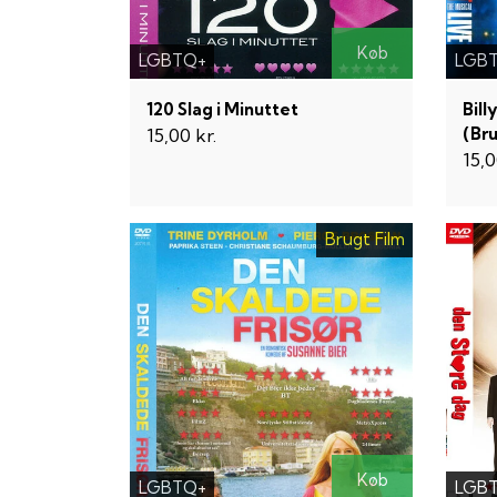
Køb
LGBTQ+
LGB
120 Slag i Minuttet
Bill
(Br
15,00 kr.
15,0
Brugt Film
Køb
LGBTQ+
LGB