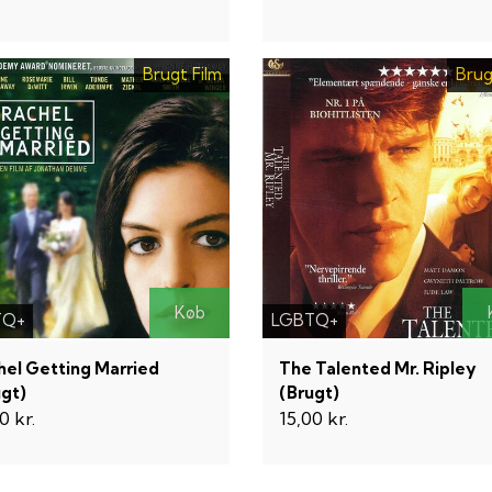
Brugt Film
Brug
Køb
TQ+
LGBTQ+
hel Getting Married
The Talented Mr. Ripley
ugt)
(Brugt)
0 kr.
15,00 kr.