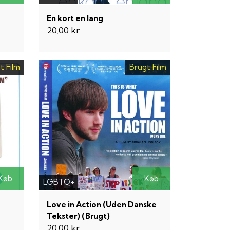
En kort en lang
20,00 kr.
t Film
Brugt Film
Køb
Køb
LGBTQ+
Love in Action (Uden Danske
Tekster) (Brugt)
20,00 kr.