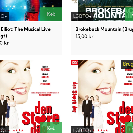
Køb
TQ+
LGBTQ+
y Elliot: The Musical Live
Brokeback Mountain (Bru
ugt)
15,00 kr.
0 kr.
Brug
Køb
TQ+
LGBTQ+