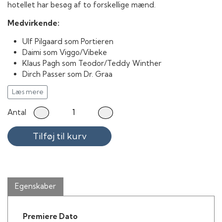
hotellet har besøg af to forskellige mænd.
Medvirkende:
Ulf Pilgaard som Portieren
Daimi som Viggo/Vibeke
Klaus Pagh som Teodor/Teddy Winther
Dirch Passer som Dr. Graa
Lisbet Lundquist som Mona Miller
Læs mere
Lise-Lotte Norup som Eva Linde
Irene Poller som Solstikpige
Antal
Susanne Breuning som Solstikpige
Margret Wihlander som Solstikpige
Tilføj til kurv
Åse Petersen som Solstikpige
Egenskaber
Premiere Dato