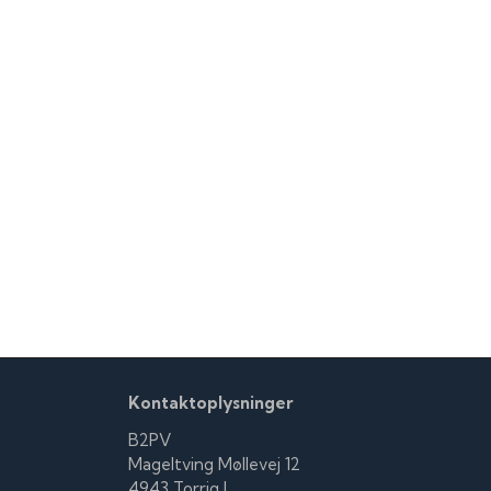
Kontaktoplysninger
B2PV
Mageltving Møllevej 12
4943 Torrig L