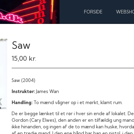
FORSIDE
WEBSH
Saw
15,00 kr.
Saw (2004)
Instruktør:
James Wan
Handling:
To mænd vågner op i et mørkt, klamt rum.
De er begge lænket til et rør i hver sin ende af lokalet.
Gordon (Cary Elwes), den anden er en tilfældig ung man
ikke hinanden, og ingen af de to mænd kan huske, hvordan 
af en tredje mand. I den ene hånd har han en pistol, i den