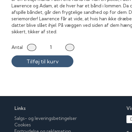
Lawrence og Adam, at de hver har et bånd i lommen. Da d
afspille båndet, går den frygtelige sandhed op for dem. D
seriemorder! Lawrence får at vide, at hvis han ikke dræbe
datter blive slået ihjel. På væggen ved siden af dem hæn
sikkert, tikker af sted.
Antal
Tilføj til kurv
Links
Vi
Salgs- og leveringsbetingelser
Cookies
Fortrydelse og reklamation