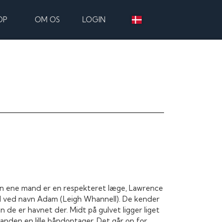
OP
OM OS
LOGIN
 Den ene mand er en respekteret læge, Lawrence
d ved navn Adam (Leigh Whannell). De kender
de er havnet der. Midt på gulvet ligger liget
 anden en lille båndoptager. Det går op for