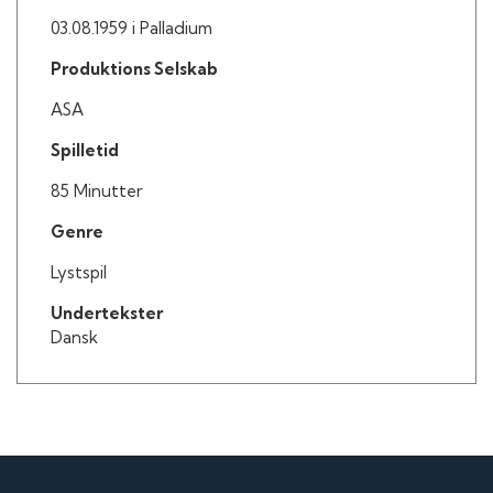
Gunnar Bigum som Pressefotograf
03.08.1959 i Palladium
Jørgen Beck som Pressefotograf
Velma Middleton som Sangerinde i Armstrongs
Produktions Selskab
orkester
Louis Armstrong
ASA
Spilletid
85 Minutter
Genre
Lystspil
Undertekster
Dansk