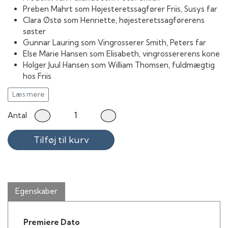
Preben Mahrt som Højesteretssagfører Friis, Susys far
Clara Østø som Henriette, højesteretssagførerens
søster
Gunnar Lauring som Vingrosserer Smith, Peters far
Else Marie Hansen som Elisabeth, vingrossererens kone
Holger Juul Hansen som William Thomsen, fuldmægtig
hos Friis
Christian Arhoff som Willie, bartender
Læs mere
Suzanne Bech som Winnie, Susys veninde
Olaf Ussing som Fransk handelsattache
Antal
Karl Stegger som Nattevagt
Jørgen Ryg som Musiker
Tilføj til kurv
Kirsten Saerens som Veninde ved Abstrakte-festen
Morten Schyberg som Arkitektelev
Grethe Mogensen som Susys veninde
Lise Henningsen som Filmforeviser
Povl Wøldike som Afholdsmand
Egenskaber
Svend Bille som Afholdsmand
Ebba Amfeldt som Afholdskvinde
May Reimers som Servitrice
Premiere Dato