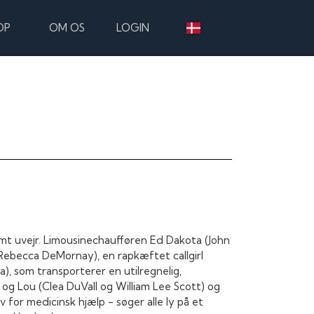
OP
OM OS
LOGIN
mt uvejr. Limousinechaufføren Ed Dakota (John
Rebecca DeMornay), en rapkæftet callgirl
), som transporterer en utilregnelig,
g Lou (Clea DuVall og William Lee Scott) og
v for medicinsk hjælp - søger alle ly på et