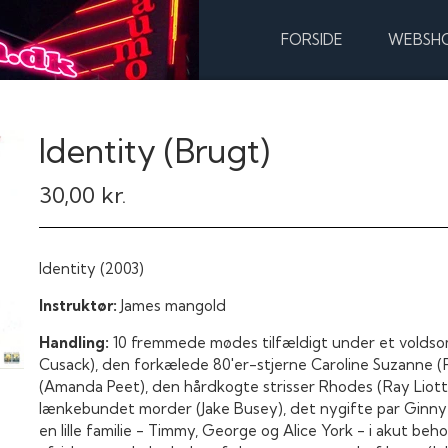
FORSIDE
WEBSH
Identity (Brugt)
30,00 kr.
Identity (2003)
Instruktør:
James mangold
Handling:
10 fremmede mødes tilfældigt under et voldso
Cusack), den forkælede 80'er-stjerne Caroline Suzanne (
(Amanda Peet), den hårdkogte strisser Rhodes (Ray Liotta
lænkebundet morder (Jake Busey), det nygifte par Ginny o
en lille familie - Timmy, George og Alice York - i akut beho