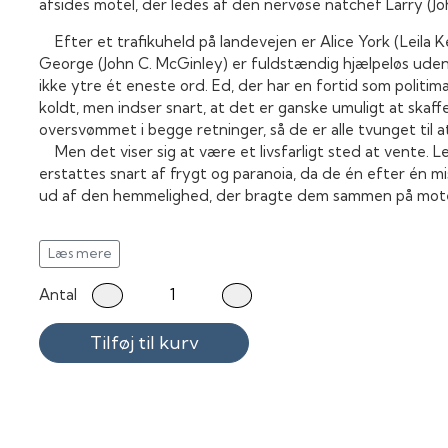
afsides motel, der ledes af den nervøse natchef Larry (J
Efter et trafikuheld på landevejen er Alice York (Leila K
George (John C. McGinley) er fuldstændig hjælpeløs ude
ikke ytre ét eneste ord. Ed, der har en fortid som politi
koldt, men indser snart, at det er ganske umuligt at skaffe
oversvømmet i begge retninger, så de er alle tvunget til a
Men det viser sig at være et livsfarligt sted at vente. L
erstattes snart af frygt og paranoia, da de én efter én mist
ud af den hemmelighed, der bragte dem sammen på mote
Alt imens er et sidste-øjebliks retsmøde ved at blive sat i 
Læs mere
Psykologen Dr. Malick (Alfred Molina) har anmodet om at
massemorderen Malcolm Rivers (Pruitt Taylor Vince), der
Antal
henrettes inden for de næste 24 timer.
Men hvad er forbindelsen mellem Malcolm Rivers og begi
Tilføj til kurv
Identity
er en intens, nervepirrende og meget stilfuld thril
fuld af overraskende twists og fortalt på en særdeles en
facon. Dette er egentlig en "lille" historie med et begræn
antal medvirkende og locations, og alligevel skal man følg