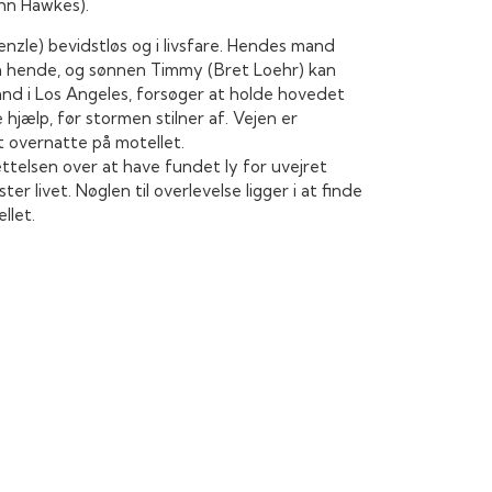
ohn Hawkes).
enzle) bevidstløs og i livsfare. Hendes mand
n hende, og sønnen Timmy (Bret Loehr) kan
mand i Los Angeles, forsøger at holde hovedet
 hjælp, før stormen stilner af. Vejen er
t overnatte på motellet.
ettelsen over at have fundet ly for uvejret
er livet. Nøglen til overlevelse ligger i at finde
llet.
stand hos den irritable offentlige anklager.
 fremlægge ny information i sagen mod
 allerede
er
blevet dømt og efter planen skal
venhederne på motellet...?
ler,
ergisk
set
e