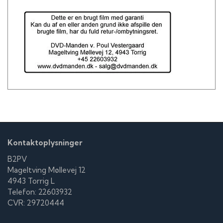
Ole Neumann som Claus, søn af Kjeldsen
Hugo Herrestrup som Maries kæreste
Jørgen Krogh som Krogæst, der ryger pibe
Ole Olesen som Fisker og krogæst
Bjørn Spiro som Tolder på toldbåd
Kjeld Stanley som Dansende ved byfest
Kontaktoplysninger
B2PV
Mageltving Møllevej 12
4943 Torrig L
Telefon: 22603932
CVR: 29720444