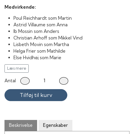
Medvirkende:
Poul Reichhardt som Martin
Astrid Villaume som Anna
Ib Mossin som Anders
Christian Arhoff som Mikkel Vind
Lisbeth Movin som Martha
Helga Frier som Mathilde
Else Hvidhøj som Marie
Jørn Jeppesen som Bertel Simonsen
Læs mere
Hans W. Petersen som Søren Fedthas
Bertel Lauring som Jesper
Antal
Anker Taasti som Carlo
Freddy Koch som Toldassistent Petersen
Tilføj til kurv
Ove Rud som Toldassistent Jørgensen
Knud Hallest som Gårdejer Kjeldsen
Knud Schrøder som Gunnar, Kjeldsens bror
Christian Brochorst som Kroværten
Kurt Erik Nielsen som Toldvagt
Beskrivelse
Egenskaber
Niels Thor som Assistent