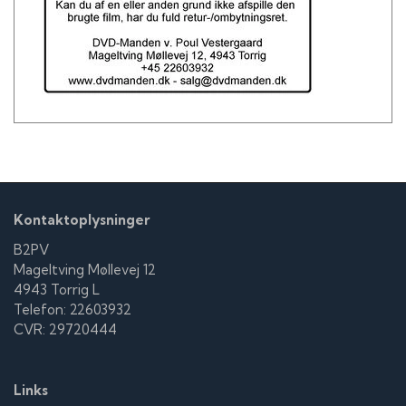
Marco D'Amore som Marco
Birthe Neumann
Christiane Rohde
Anne Oppenhagen Pagh
Frederikke Thomassen som Alexandra
Rikke Louise Andersson
Thomas Voss som Bryllupsgæst
William Salicath som Bryllupsgæst
Sebastian Lund som Bryllupsgæst
Maria Guggenheim som Bryllupsgæst
Simone Nielsen som Bryllupsgæst
Kontaktoplysninger
Philip Zandén som Mandlig læge
Maria Stenz
B2PV
Mageltving Møllevej 12
4943 Torrig L
Telefon: 22603932
CVR: 29720444
Links