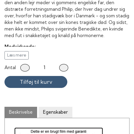
den anden lejr møder vi gommens engelske far, den
distræte forretningsmand Philip, der hver dag undrer sig
over, hvorfor han stadigvæk bor i Danmark - og som stadig
ikke helt er kommet over sin kones tragiske død. Og sidst,
men ikke mindst, Philips svigerinde Benedikte, en kvinde
med fut i snakketøjet og knald på hormonerne.
Medvirkende:
Læs mere
Trine Dyrholm som Ida
Pierce Brosnan som Philip
Antal
Paprika Steen som Benedikte
Kim Bodnia som Leif
Tilføj til kurv
Christiane Schaumburg-Müller som Thilde
Molly Blixt Egelind som Astrid
Sebastian Jessen som Patrick
Micky Skeel Hansen som Kenneth
Bodil Jørgensen som Lizzie
Beskrivelse
Egenskaber
Line Kruse som Bitten
Stina Ekblad som Kvindelig læge
Ciro Petrone som Alessandro