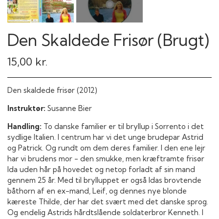
Den Skaldede Frisør (Brugt)
15,00 kr.
Den skaldede frisør (2012)
Instruktør:
Susanne Bier
Handling:
To danske familier er til bryllup i Sorrento i det
sydlige Italien. I centrum har vi det unge brudepar Astrid
og Patrick. Og rundt om dem deres familier. I den ene lejr
har vi brudens mor - den smukke, men kræftramte frisør
Ida uden hår på hovedet og netop forladt af sin mand
gennem 25 år. Med til brylluppet er også Idas brovtende
båthorn af en ex-mand, Leif, og dennes nye blonde
kæreste Thilde, der har det svært med det danske sprog.
Og endelig Astrids hårdtslående soldaterbror Kenneth. I