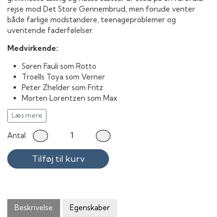
rejse mod Det Store Gennembrud, men forude venter
både farlige modstandere, teenageproblemer og
uventende faderfølelser.
Medvirkende:
Søren Fauli som Rotto
Troells Toya som Verner
Peter Zhelder som Fritz
Morten Lorentzen som Max
Hella Joof som Doris
Læs mere
Klaus Bondam som Esmeralda
Pernille Højmark som Pip Olga
Antal
Kaya Brüel som Dina
Molly Hegner som Grimme
Tilføj til kurv
Laura Christensen som Freja
Nikolaj Lie Kaas som Teen Grimme
Lars Hjortshøj som Ejnar
Peter Frödin som Volmer
Esben Pretzmann
Beskrivelse
Egenskaber
Puk Scharbau