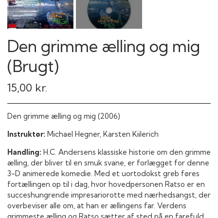
Den grimme ælling og mig
(Brugt)
15,00 kr.
Den grimme ælling og mig (2006)
Instruktør:
Michael Hegner, Karsten Kiilerich
Handling:
H.C. Andersens klassiske historie om den grimme
ælling, der bliver til en smuk svane, er forlægget for denne
3-D animerede komedie. Med et uortodokst greb føres
fortællingen op til i dag, hvor hovedpersonen Ratso er en
succeshungrende impresariorotte med nærhedsangst, der
overbeviser alle om, at han er ællingens far. Verdens
grimmeste ælling og Ratso sætter af sted på en farefuld