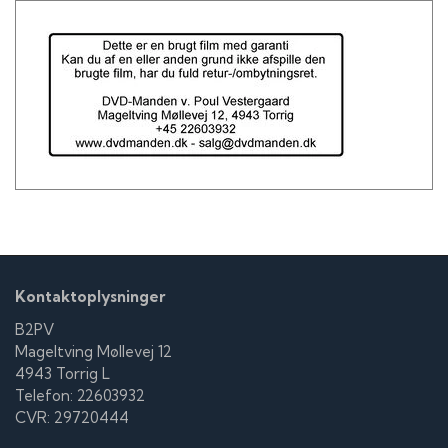
Sofus Addington
Markus Borg
Andrea Damgaard Hegner
Kontaktoplysninger
B2PV
Mageltving Møllevej 12
4943 Torrig L
Telefon: 22603932
CVR: 29720444