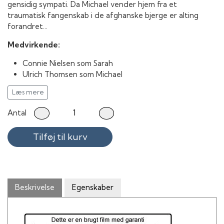
gensidig sympati. Da Michael vender hjem fra et
traumatisk fangenskab i de afghanske bjerge er alting
forandret...
Medvirkende:
Connie Nielsen som Sarah
Ulrich Thomsen som Michael
Nikolaj Lie Kaas som Jannik
Læs mere
Sarah Juel Werner som Natalie
Rebecca Løgstrup Soltau som Camilla
Antal
Bent Mejding som Henning
Solbjørg Højfeldt som Else
Tilføj til kurv
Niels Olsen som Allentoft
Paw Henriksen som NP
Lars Hjortshøj som Preben 2
Lars Ranthe som Preben 1
André Babikian som Slobodan
Beskrivelse
Egenskaber
Lene Maria Christensen som Solvej
Laura Bro som Ditte
Henrik Koefoed som Bartender