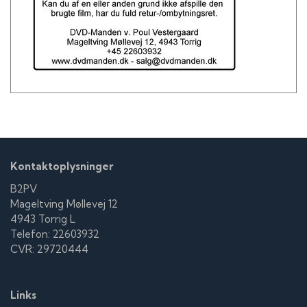
Tom Mannion som Kaptajn David Ward
Karzan Sherbayani som Makmuhd
William El-Gardi som Samial-Tariq, Afghanistan
Alex Caan som Farid, Afghanistan
Sam Vincenti som Wisam, Afghanistan
Hossein Karimbeik som Hussain, Afghanistan
Hassani Shapi som Hassan, Afghanistan
Bjarne Antonisen som Fåborg
Morten Kirkskov som Officer 1
Claus Flygare som Officer 2
Niels Lund Boesen som Fængselsbetjent 1
Kontaktoplysninger
Morten Hebsgaard som Fængselsbetjent 2
Michael Asmussen som Politibetjent 1
B2PV
Rasmus Botoft som Politibetjent 2
Mageltving Møllevej 12
Alexis Rodney som US-Soldat 1
4943 Torrig L
Philip Bulcock som US-Soldat 2
Telefon: 22603932
Thomas Magnussen som Radartekniker
CVR: 29720444
Scott Farrell som Engelsk militærlæge
Tobias Theodor Caspersen som Gustav
Links