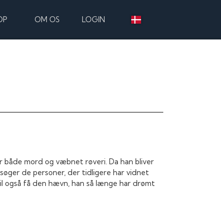
OP
OM OS
LOGIN
r både mord og væbnet røveri. Da han bliver
øger de personer, der tidligere har vidnet
vil også få den hævn, han så længe har drømt