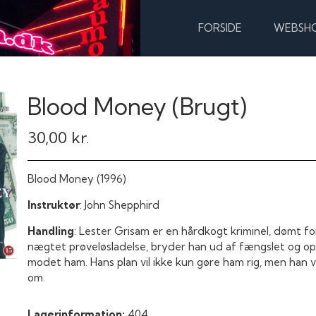
FORSIDE
WEBSH
Blood Money (Brugt)
30,00 kr.
Blood Money
(1996)
Instruktør
: John Shepphird
Handling
:
Lester Grisam er en hårdkogt kriminel, dømt fo
nægtet prøveløsladelse, bryder han ud af fængslet og ops
modet ham. Hans plan vil ikke kun gøre ham rig, men han 
om.
Lagerinformation:
404