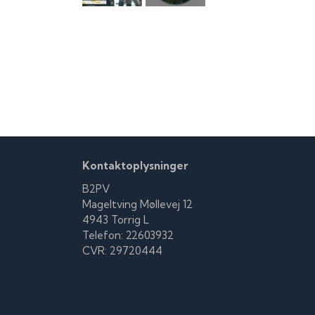
Kontaktoplysninger
B2PV
Mageltving Møllevej 12
4943 Torrig L
Telefon: 22603932
CVR: 29720444