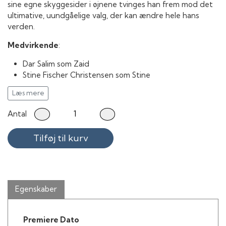
sine egne skyggesider i øjnene tvinges han frem mod det
ultimative, uundgåelige valg, der kan ændre hele hans
verden.
Medvirkende
:
Dar Salim som Zaid
Stine Fischer Christensen som Stine
Ali Sivandi som Semion
Læs mere
Dulfi Al-Jabouri som Alex
Jacob Lohmann som Torben
Antal
Roland Møller som Claus
B. Branco som Branco
Tilføj til kurv
Anis Al Oubaidi som Yasin
Brian Siva som Hassan
Hamza Al-Jabouri som Zaids far
Amany Turk som Zaids mor
Marianne Mortensen som Helle
Egenskaber
Joen Højerslev som Anton
Christopher Læssø som Anders
Dya Josefine Hauch som Gudrun
Premiere Dato