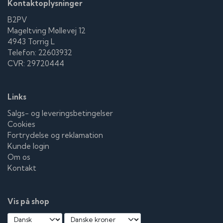
Ulrikke Simonsen som Ulrikke
Kontaktoplysninger
Malanie Njoh som Melanie
B2PV
Yoseph Kababo som Zaids onkel
Mageltving Møllevej 12
Azad Khidir som Iman
4943 Torrig L
Amani Sommer som Politibetjent
Telefon: 22603932
Ahmed Ali som Coke dealer 1
CVR: 29720444
Heva Sharif som Coke dealer 2
Ahmed A. Aajour som Fouli
Abubaker Al-Jabouri som Pusher
Links
Ibrahim Raja som Smadret pusher
Kamal El-Ali som Smadret pushers far
Salgs- og leveringsbetingelser
Arjumand Bano som Smadret pushers mor
Cookies
Theis Jensen som Anæstesilæge
Fortrydelse og reklamation
Rhassan Muhareb som MMA Kæmper 1
Kunde login
Mikkel Guldbæk som MMA Kæmper 2
Om os
Brian Talarek som MMA Træner 1
Kontakt
Steffen Weise som MMA TRæner 2
Dennis Petersen som AKS-mand
Anna von Lindholm som Afhøringspar
Vis på shop
Rasmus Ritto som Afhøringspar
Ulla Charlotte Rechnagel som Ulla