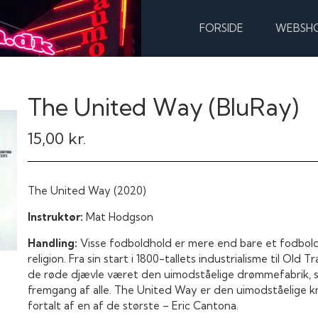
FORSIDE
WEBSH
The United Way (BluRay)
15,00 kr.
The United Way
(2020)
Instruktør:
Mat Hodgson
Handling:
Visse fodboldhold er mere end bare et fodbo
religion. Fra sin start i 1800-tallets industrialisme til O
de røde djævle været den uimodståelige drømmefabrik, s
fremgang af alle. The United Way er den uimodståelige krø
fortalt af en af de største – Eric Cantona.