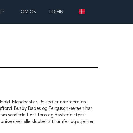
OP
OM OS
LOGIN
ldhold. Manchester United er nærmere en
ld Trafford, Busby Babes og Ferguson-æraen har
om samlede flest fans og høstede størst
nike over alle klubbens triumfer og stjerner,