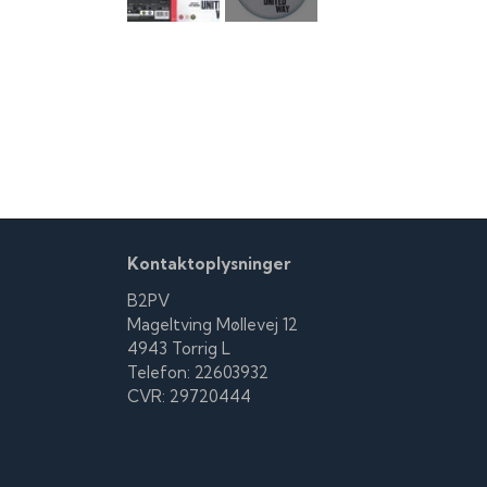
Kontaktoplysninger
B2PV
Mageltving Møllevej 12
4943 Torrig L
Telefon: 22603932
CVR: 29720444