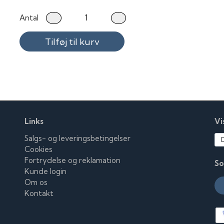
Antal
Tilføj til kurv
Links
Vi
Salgs- og leveringsbetingelser
Cookies
Fortrydelse og reklamation
So
Kunde login
Om os
Kontakt