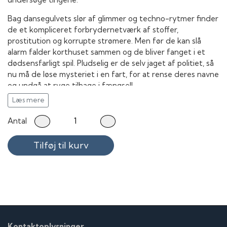
Bag dansegulvets slør af glimmer og techno-rytmer finder
de et kompliceret forbrydernetværk af stoffer,
prostitution og korrupte strømere. Men før de kan slå
alarm falder korthuset sammen og de bliver fanget i et
dødsensfarligt spil. Pludselig er de selv jaget af politiet, så
nu må de løse mysteriet i en fart, for at rense deres navne
og undgå at ryge tilbage i fængsel!
Læs mere
Antal
Tilføj til kurv
Kontaktoplysninger