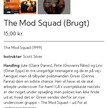
The Mod Squad (Brugt)
15,00 kr.
The Mod Squad
(1999)
Instruktør
: Scott Silver
Handling
:
Julie (Claire Danes), Pete (Giovanni Ribisi) og Linc
(Omar Epps) er tre uregerlige teenagere og de er på vej i
fængsel, men så tilbyder politimanden Greer (Dennis
Farina) dem en sidste chance. Han vil have, at de skal
arbejde undercover for ham! I LA's overtjekkede natteliv
er der noget under opsejling, men politiet kan ikke finde
ud at, hvad det er. Greer sender derfor sin nye
undercover gruppe - The Mod Squad - ud for at
undersøge tingene.