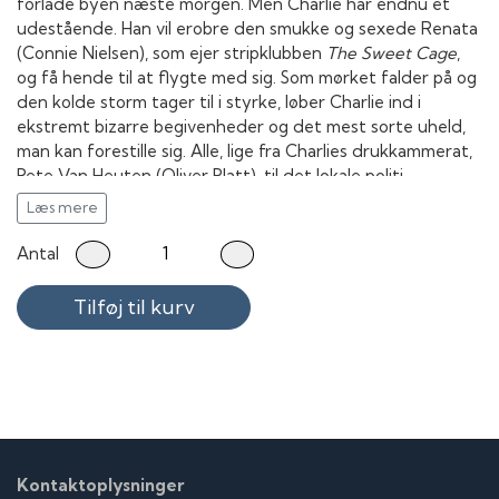
forlade byen næste morgen. Men Charlie har endnu et
udestående. Han vil erobre den smukke og sexede Renata
(Connie Nielsen), som ejer stripklubben
The Sweet Cage
,
og få hende til at flygte med sig. Som mørket falder på og
den kolde storm tager til i styrke, løber Charlie ind i
ekstremt bizarre begivenheder og det mest sorte uheld,
man kan forestille sig. Alle, lige fra Charlies drukkammerat,
Pete Van Heuten (Oliver Platt), til det lokale politi,
begynder at undre sig over, hvad det lige præcis er, der
Læs mere
foregår.
Antal
Tilføj til kurv
Kontaktoplysninger