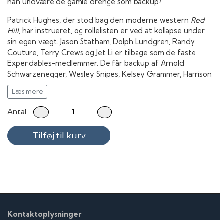
han undvære de gamle drenge som backup?
Patrick Hughes, der stod bag den moderne western
Red
Hill
, har instrueret, og rollelisten er ved at kollapse under
sin egen vægt. Jason Statham, Dolph Lundgren, Randy
Couture, Terry Crews og Jet Li er tilbage som de faste
Expendables-medlemmer. De får backup af Arnold
Schwarzenegger, Wesley Snipes, Kelsey Grammer, Harrison
Ford og Antonio Banderas, mens Kellan Lutz, Ronda
Læs mere
Rousey, Victor Ortiz og Glen Powell ses som den nye
generation.
Antal
Tilføj til kurv
Kontaktoplysninger