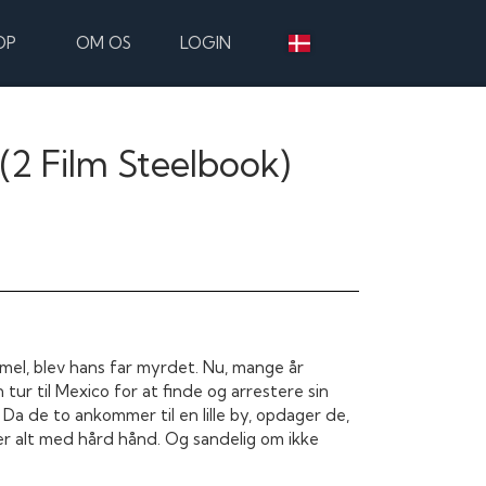
OP
OM OS
LOGIN
t (2 Film Steelbook)
mmel, blev hans far myrdet. Nu, mange år
 tur til Mexico for at finde og arrestere sin
 Da de to ankommer til en lille by, opdager de,
er alt med hård hånd. Og sandelig om ikke