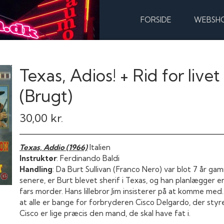
FORSIDE
WEBSH
Texas, Adios! + Rid for live
(Brugt)
30,00 kr.
Texas, Addio (1966)
Italien
Instruktør
: Ferdinando Baldi
Handling
: Da Burt Sullivan (Franco Nero) var blot 7 år ga
senere, er Burt blevet sherif i Texas, og han planlægger en
fars morder. Hans lillebror Jim insisterer på at komme med.
at alle er bange for forbryderen Cisco Delgardo, der styr
Cisco er lige præcis den mand, de skal have fat i.