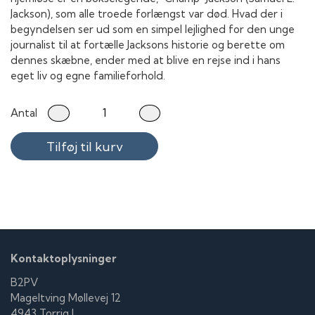
Jackson), som alle troede forlængst var død. Hvad der i
begyndelsen ser ud som en simpel lejlighed for den unge
journalist til at fortælle Jacksons historie og berette om
dennes skæbne, ender med at blive en rejse ind i hans
eget liv og egne familieforhold.
Antal
Tilføj til kurv
Kontaktoplysninger
B2PV
Mageltving Møllevej 12
4943 Torrig L