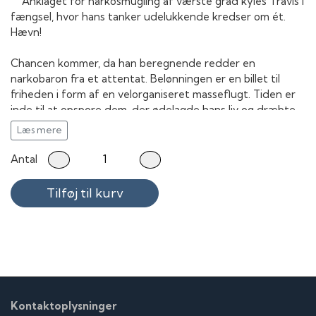
Anklaget for narkosmugling af værste grad kyles Travis i
fængsel, hvor hans tanker udelukkende kredser om ét.
Hævn!
Chancen kommer, da han beregnende redder en
narkobaron fra et attentat. Belønningen er en billet til
friheden i form af en velorganiseret masseflugt. Tiden er
inde til at opspore dem, der ødelagde hans liv og dræbte
hans ven...
Læs mere
Antal
Tilføj til kurv
Kontaktoplysninger