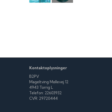
Kontaktoplysninger
B2PV
Mageltving Møllevej 12
4943 Torrig L
Telefon: 22603932
CVR: 29720444