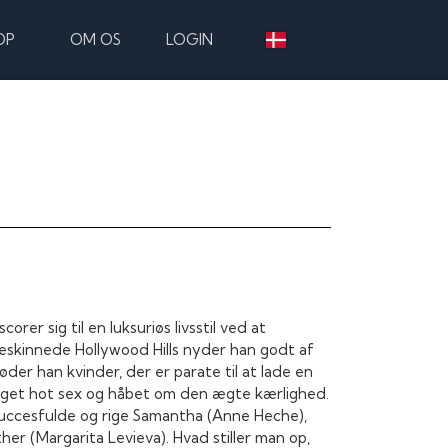
OP
OM OS
LOGIN
rer sig til en luksuriøs livsstil ved at
beskinnede Hollywood Hills nyder han godt af
øder han kvinder, der er parate til at lade en
 noget hot sex og håbet om den ægte kærlighed.
n succesfulde og rige Samantha (Anne Heche),
er (Margarita Levieva). Hvad stiller man op,