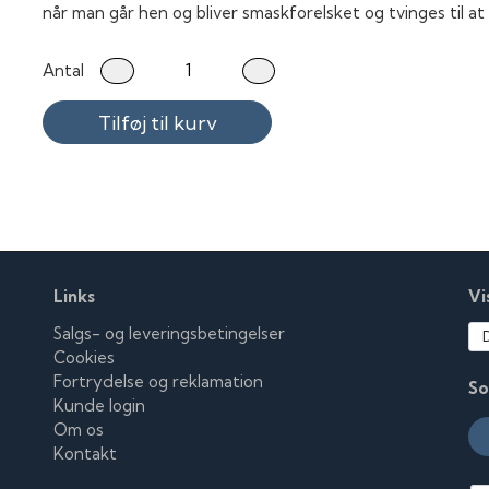
når man går hen og bliver smaskforelsket og tvinges til 
Antal
Tilføj til kurv
Links
Vi
Salgs- og leveringsbetingelser
Cookies
Fortrydelse og reklamation
So
Kunde login
Om os
Kontakt