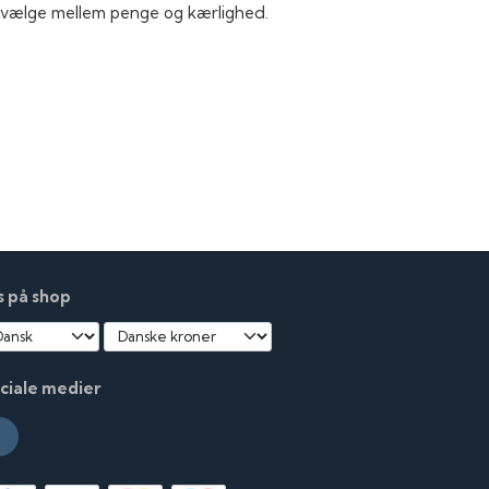
at vælge mellem penge og kærlighed.
s på shop
ciale medier