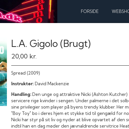
FORSIDE
WEBSH
L.A. Gigolo (Brugt)
20,00 kr.
Spread (2009)
Instruktør:
David Mackenzie
Handling:
Den unge og attraktive Nicki (Ashton Kutcher) sco
servicere rige kvinder i sengen. Under palmerne i det sol
sine privilegier som player på byens trendy klubber. Her m
"Boy Toy" bo i deres hjem et stykke tid til gengæld for
Nicki har styr på sit liv og nyder at blive opvartet af de
indtil han en dag møder den jævnaldrende servitrice Heath