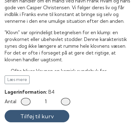
Serien handler om en mand ved navn Frank Hvam og hans
gode ven Casper Christensen. Vi følger deres liv og får
indblik i Franks evne til konstant at bringe sig selv og
vennerne i den ene umulige situation efter den anden.
"Klovn" var oprindeligt betegnelsen for en klump: en
grovkornet eller ubehøvlet stodder. Denne karakteristik
synes dog ikke længere at rumme hele klovnens væsen.
For det er ofte i forsøget på at gøre det rigtige, at
klovnen handler uagtsomt.
Ofte bliver klovnen en komisk syndebuk for
omgivelserne, som enten bevidst eller ubevidst fører
Læs mere
klovnen ud i situationer, hvor klovnen lider nederlag.
Klovnens fejltagelser og fiaskoer vækker som oftest hån
Lagerinformation:
B4
og latter, men også en vis overbærenhed fra omgivelserne.
Antal
"Sex" er betegnelsen for den kønslige omgang mellem to
Tilføj til kurv
mennesker (samleje) samt for den individuelle, kønslige
stimulering (onani).
Der skelnes populært mellem en mandlig seksualitet og