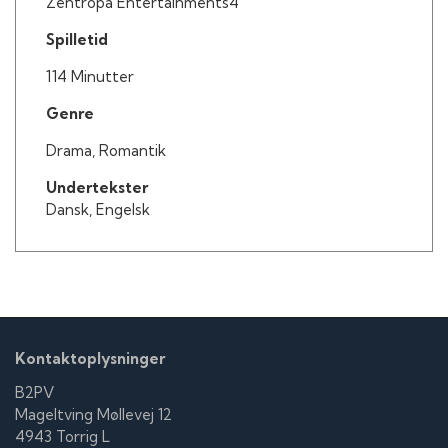
Zentropa Entertainments4
Spilletid
114 Minutter
Genre
Drama, Romantik
Undertekster
Dansk, Engelsk
Kontaktoplysninger
B2PV
Mageltving Møllevej 12
4943 Torrig L