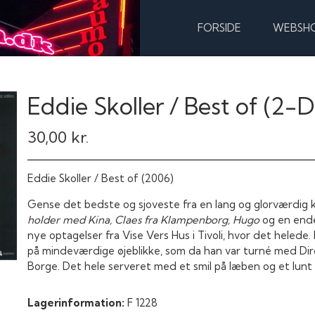
FORSIDE
WEBSH
Eddie Skoller / Best of (2-D
30,00 kr.
Eddie Skoller / Best of (2006)
Gense det bedste og sjoveste fra en lang og glorværdig k
holder med Kina, Claes fra Klampenborg, Hugo
og en ende
nye optagelser fra Vise Vers Hus i Tivoli, hvor det helede.
på mindeværdige øjeblikke, som da han var turné med Dir
Borge. Det hele serveret med et smil på læben og et lunt g
Lagerinformation:
F 1228