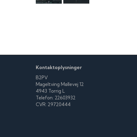
Kontaktoplysninger
B2PV
Mageltving Møllevej 12
4943 Torrig L
Telefon: 22603932
CVR: 29720444