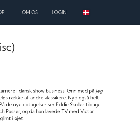
OP
OM OS
LOGIN
isc)
arriere i dansk show business. Grin med på
Jeg
løs række af andre klassikere. Nyd også helt
 På de nye optagelser ser Eddie Skoller tilbage
ch Passer, og da han lavede TV med Victor
limt i øjet.