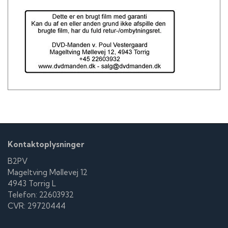
Kontaktoplysninger
B2PV
Mageltving Møllevej 12
4943 Torrig L
Telefon: 22603932
CVR: 29720444