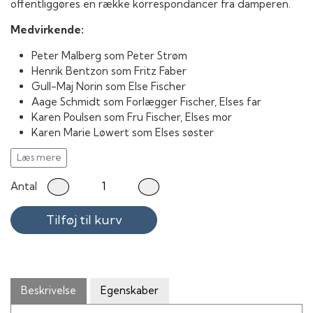
offentliggøres en række korrespondancer fra damperen.
Medvirkende:
Peter Malberg som Peter Strøm
Henrik Bentzon som Fritz Faber
Gull-Maj Norin som Else Fischer
Aage Schmidt som Forlægger Fischer, Elses far
Karen Poulsen som Fru Fischer, Elses mor
Karen Marie Løwert som Elses søster
Asbjørn Andersen som Redaktør Brandt
Læs mere
Kate Wallee
Emilius Madsen
Antal
Axel Schultz
Valsø Holm
Tilføj til kurv
Beskrivelse
Egenskaber