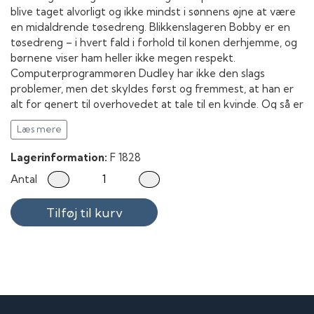
blive taget alvorligt og ikke mindst i sønnens øjne at være
en midaldrende tøsedreng. Blikkenslageren Bobby er en
tøsedreng – i hvert fald i forhold til konen derhjemme, og
børnene viser ham heller ikke megen respekt.
Computerprogrammøren Dudley har ikke den slags
problemer, men det skyldes først og fremmest, at han er
alt for genert til overhovedet at tale til en kvinde. Og så er
der gruppens gulddreng, den succesfulde advokat Woody
Læs mere
med fotomodelkonen (bortset fra, at konen lige er
skredet og forretningen er gået konkurs). Sammen er
Lagerinformation:
F 1828
de
Wild Hogs
og frekventerer hver weekend den samme
Antal
falske biker-bar for at drikke en enkelt fadøl (eller en
moccachino). Men dybest set ser de alle en midtvejskrise i
Tilføj til kurv
øjnene. Derfor har Woody, der selvfølgelig ikke har fortalt
noget om sine problemer, ikke svært ved at overbevise
vennerne om, at de bør slippe ansvaret for et øjeblik og
vende de store motorcykler ud mod den åbne landevej:
De skal på roadtrip!
De magelige forstadsmænd finder imidlertid snart ud af,