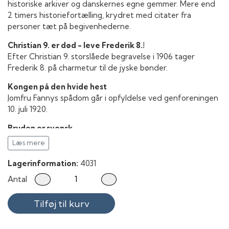
historiske arkiver og danskernes egne gemmer. Mere end
2 timers historiefortælling, krydret med citater fra
personer tæt på begivenhederne.
Christian 9. er død - leve Frederik 8.!
Efter Christian 9. storslåede begravelse i 1906 tager
Frederik 8. på charmetur til de jyske bønder.
Kongen på den hvide hest
Jomfru Fannys spådom går i opfyldelse ved genforeningen
10. juli 1920.
Bruden er svensk
Kongeligt bryllup i Sverige 24. maj 1935 og fælles dansk-
Læs mere
svensk folkefest i Stockholm og København.
Lagerinformation:
4031
Gymp og Hydras værk
Antal
Kanalen fra Karrebæksminde til Næstved er færdig - og
Næstved Havn kan indvies den 21. maj 1938.
Tilføj til kurv
Det største øjeblik i mit liv
Festlighederne ved Kong Christian 10.s 70-årsdag den 26.