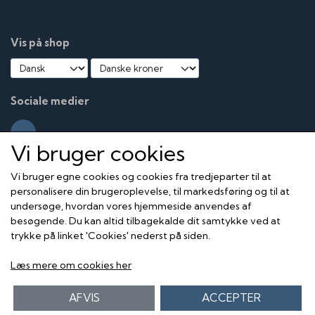
Helgoland, i Vejle, til indvielsen af Lillebæltsbroen og i
Sønderborg
Vis på shop
Kronprins Frederik og Kronprinsesse Ingrid i Ribe, Århus,
Varde og på Bornholm
Kong Frederik og Dronning Ingrid i Sønderborg, i
Aalborg, på færgen og i toget
Sociale medier
Dronning Margrethe besøger Næstved, Skagen, Vejle
og Varde
Vi bruger cookies
60-års fødselsdagen
Vi bruger egne cookies og cookies fra tredjeparter til at
Enestående lydfilm, der skildrer Christian 10.s fødselsdag
personalisere din brugeroplevelse, til markedsføring og til at
26. september 1930.
undersøge, hvordan vores hjemmeside anvendes af
besøgende. Du kan altid tilbagekalde dit samtykke ved at
Christian 10.s jubilæum
trykke på linket 'Cookies' nederst på siden.
Tonefilm fra 1937, der følger Kongen ved hans 25-års
regeringsjubilæum.
Læs mere om cookies her
En stor dag for Grenå
Gunnar "Nu" Hansen følger Kong Frederik og Dronning
AFVIS
ACCEPTER
Ingrids besøg på Grenå Dampvæveri, 1951.,