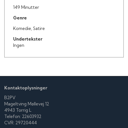
149 Minutter
Genre
Komedie, Satire
Undertekster
Ingen
Kontaktoplysninger
B2PV
Mageltving Møllevej 12
4943 Torrig L
Telefon: 22603932
CVR: 29720444