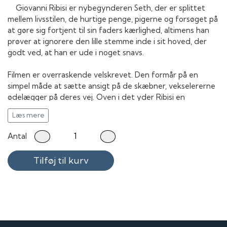
Giovanni Ribisi er nybegynderen Seth, der er splittet
mellem livsstilen, de hurtige penge, pigerne og forsøget på
at gøre sig fortjent til sin faders kærlighed, altimens han
prøver at ignorere den lille stemme inde i sit hoved, der
godt ved, at han er ude i noget snavs.
Filmen er overraskende velskrevet. Den formår på en
simpel måde at sætte ansigt på de skæbner, vekselererne
ødelægger på deres vej. Oven i det yder Ribisi en
blændende præstation. Scenen, hvor han bryder sammen i
Læs mere
gråd, da han konfronterer faderen med et
barndomsminde, er dybt gribende. Også Ben Affleck, der
Antal
kun er med i et par minutter, imponerer. Han er den
garvede vekselerer, der over for grønskollingerne sætter
Tilføj til kurv
et og andet på plads med replikker som:
"Those who say
money is the root of all evil, doesn't fuckin' have any!"