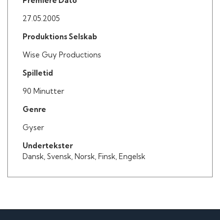
Premiere Dato
Pernilla Larsson som Moren
27.05.2005
Tine Høst som Cykelpige
Birthe Jensen som Fru Holmblad
Produktions Selskab
Wise Guy Productions
Spilletid
90 Minutter
Genre
Gyser
Undertekster
Dansk, Svensk, Norsk, Finsk, Engelsk