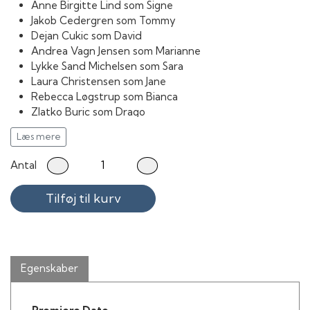
Anne Birgitte Lind som Signe
Jakob Cedergren som Tommy
Dejan Cukic som David
Andrea Vagn Jensen som Marianne
Lykke Sand Michelsen som Sara
Laura Christensen som Jane
Rebecca Løgstrup som Bianca
Zlatko Buric som Drago
Thure Lindhardt som Charlie
Læs mere
Jens Okking som Politibetjent
Morten Suurballe som Anders Svendsen
Antal
Jan Hertz som Ejendomsmægler
Pelle Kastrup som Oliver
Tilføj til kurv
Albert Bendix som Hans Nielsen
Ole Drost som Olav
Daniel Faber Therms som Benjamin
Per Andersen som Martin
Christina Therms som Marcella
Egenskaber
Lis Lindstad som Nabo
Pittie Kristiansen som Nabo
Ronya Lina Larsson som Døv pige