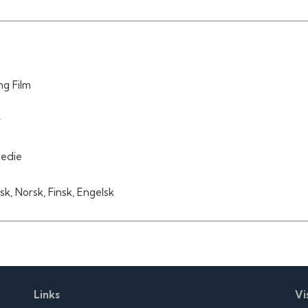
g Film
r
edie
k, Norsk, Finsk, Engelsk
Links
Vi