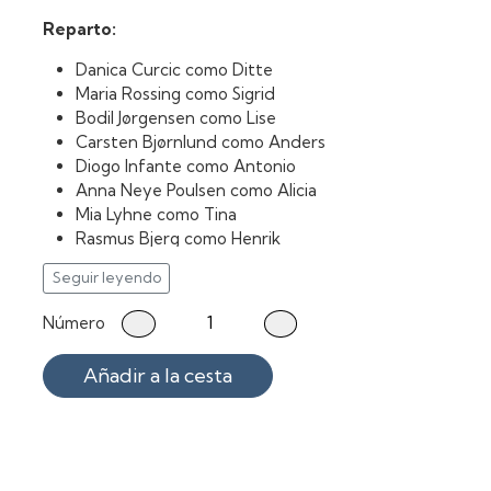
Reparto:
Danica Curcic como Ditte
Maria Rossing como Sigrid
Bodil Jørgensen como Lise
Carsten Bjørnlund como Anders
Diogo Infante como Antonio
Anna Neye Poulsen como Alicia
Mia Lyhne como Tina
Rasmus Bjerg como Henrik
Mikael Birkkjær como Mogens
Seguir leyendo
Pi Svenstrup como Majken Dahl
Número
Añadir a la cesta