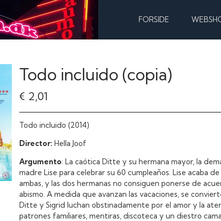
FORSIDE
WEBSH
Todo incluido (copia)
€ 2,01
Todo incluido (2014)
Director:
Hella Joof
Argumento
: La caótica Ditte y su hermana mayor, la dema
madre Lise para celebrar su 60 cumpleaños. Lise acaba de
ambas, y las dos hermanas no consiguen ponerse de acuer
abismo. A medida que avanzan las vacaciones, se convier
Ditte y Sigrid luchan obstinadamente por el amor y la ate
patrones familiares, mentiras, discoteca y un diestro cam