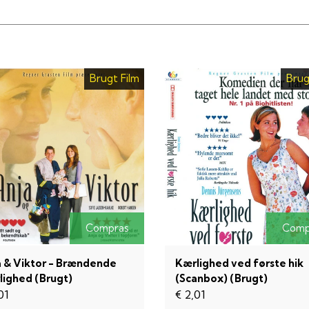
Brugt Film
Brug
Compras
Comp
a & Viktor - Brændende
Kærlighed ved første hik
lighed (Brugt)
(Scanbox) (Brugt)
01
€ 2,01