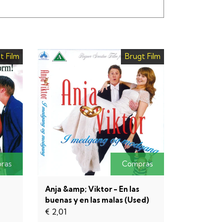
t Film
Brugt Film
ras
Compras
Anja &amp; Viktor - En las
buenas y en las malas (Used)
€ 2,01