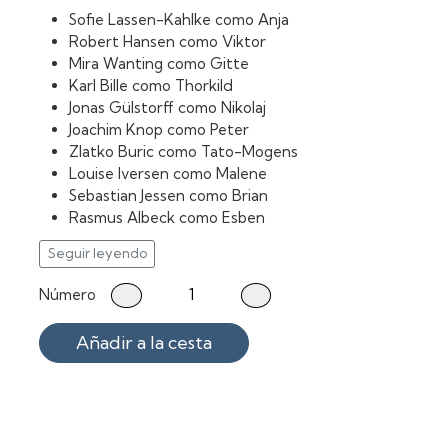
Sofie Lassen-Kahlke como Anja
Robert Hansen como Viktor
Mira Wanting como Gitte
Karl Bille como Thorkild
Jonas Gülstorff como Nikolaj
Joachim Knop como Peter
Zlatko Buric como Tato-Mogens
Louise Iversen como Malene
Sebastian Jessen como Brian
Rasmus Albeck como Esben
Niels Anders Thorn como Gunnar
Seguir leyendo
Ida Dwinger como Elisabeth
Henrik Prip como Profesor de Matemáticas
Número
Jens Arentzen como Carsten
Leif Maibom como Underbo
Añadir a la cesta
Niels Ellegaard como Sacerdote
Anders Nyborg como Policía en moto
Anne Oppenhagen Pagh como Sandra
Martin Spang Olsen como Culturista
Karen-Lise Mynster como Bente