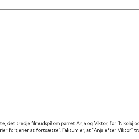
Claus Bue como Kristian
Rosa Katrine Frederiksen como la madre de Peter
Claudiá Siesby como Sisse
Pernille Hilgart como Trisse
Anna Holte como 4ª amiga
Michael Christensen como Christian
Niels Christian Linde como Letrista
Torben Suhr como Berider
, det tredje filmudspil om parret Anja og Viktor, for "Nikolaj o
ier fortjener at fortsætte". Faktum er, at "Anja efter Viktor" t