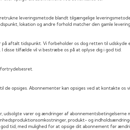
trukne leveringsmetode blandt tilgængelige leveringsmetoder. 
idspunkt, lokation og andre forhold matcher den gamle leveri
rer på aftalt tidspunkt. Vi forbeholder os dog retten til udskyd
I disse tilfælde vil vi bestræbe os på at oplyse dig i god tid.
fortrydelsesret.
il de opsiges. Abonnementer kan opsiges ved at kontakte os via
er, udsolgte varer og ændringer af abonnementsbetingelserne m
hedsproduktionsomkostninger, produkt- og indholdsændringer
i god tid, med mulighed for at opsige dit abonnement før ændri