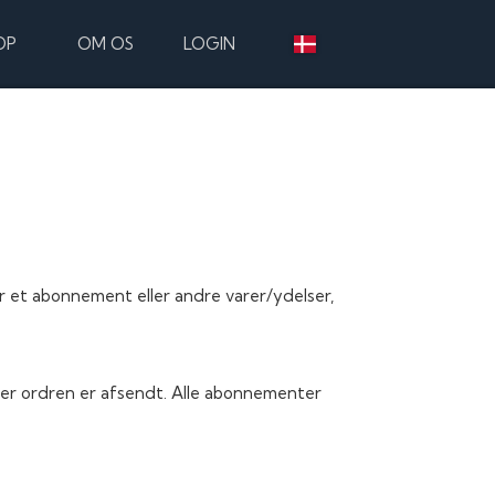
OP
OM OS
LOGIN
et abonnement eller andre varer/ydelser,
ter ordren er afsendt. Alle abonnementer