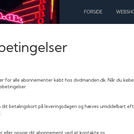
FORSIDE
WEBSH
etingelser
for alle abonnementer købt hos dvdmanden.dk. Når du køber 
sbetingelser.
 dit betalingskort på leveringsdagen og hæves umiddelbart ef
.
eller opsige dit abonnement ved at kontakte os.