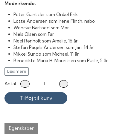
Medvirkende:
Peter Gantzler som Onkel Erik
Lotte Andersen som Irene Flinth, nabo
Wencke Barfoed som Mor
Niels Olsen som Far
Neel Rønholt som Amalie, 16 år
Stefan Pagels Andersen som Jan, 14 år
Mikkel Sundø som Michael, 11 år
Benedikte Maria H. Mouritsen som Pusle, 5 år
Fritz Bjerre Donatzsky-Hansen som Blop, 3 år
Læs mere
Lasse Baunkilde som Frederik, nabodreng
Birthe Neumann som Ejendomsmægler
Antal
Asger Reher som Hr. Børgesen, mulig huskøber
Niels Christian "Bubber" Meyer som Bubber
Tilføj til kurv
Michael Meyerheim som TV-vært
Peter Lambert Larsen som Stærk mand på Bakken
Laura Christensen som Veninde
Emily Yatman som Veninde
Egenskaber