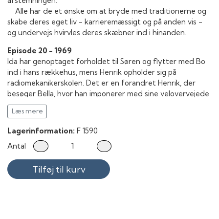
afstemningen.
Alle har de et ønske om at bryde med traditionerne og
skabe deres eget liv - karrieremæssigt og på anden vis -
og undervejs hvirvles deres skæbner ind i hinanden.
Episode 20 - 1969
Ida har genoptaget forholdet til Søren og flytter med Bo
ind i hans rækkehus, mens Henrik opholder sig på
radiomekanikerskolen. Det er en forandret Henrik, der
besøger Bella, hvor han imponerer med sine velovervejede
forretningsideer. Søs og Palle holder fødselsdagsfest for
Læs mere
de unge på 40. Men da Bo efter festen uforvarende får
kendskab til Kaj Holgers handlinger forud for Eriks
Lagerinformation:
F 1590
selvmord, sætter det en lavine i gang i hele familien.
Antal
CD Soundtrack:
Tilføj til kurv
DR RadioUnderholdningsOrkestret – Krøniken Tema
Flemming Ostermann – Shake, Rattle And Roll
Tangoorkestret Med Frederik Damsgaard – Civilization
Stig Kreutzfeldt – Oh Carol
Lars Atterman – Mona Lisa