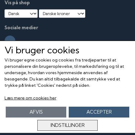
Vis på shop
Anders W. Berthelsen som Palle From
Maibritt Saerens som Søs Nielsen
Waage Sandø som Kaj Holger Nielsen
Stina Ekblad som Karin Nielsen
Sociale medier
Pernille Højmark som Karen Jensen
Dick Kaysø som Børge From
Peter Hesse Overgaard som Ingeniør Funder
Vi bruger cookies
Paw Henriksen som Morten
Claus Bue som Bent Ove
Vi bruger egne cookies og cookies fra tredjeparter til at
Bodil Lassen som Vera
personalisere din brugeroplevelse, til markedsføring og til at
Clara Maria Bahamondes som Margrethe
undersøge, hvordan vores hjemmeside anvendes af
besøgende. Du kan altid tilbagekalde dit samtykke ved at
trykke på linket 'Cookies' nederst på siden.
Læs mere om cookies her
AFVIS
ACCEPTER
INDSTILLINGER