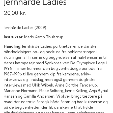
Jernhårde Ladies
20,00 kr.
Jernhårde Ladies (2009)
Instruktør
: Mads Kamp Thulstrup
Handling
:
Jernhårde Ladies portrætterer de danske
håndboldpigers op- og nedture fra opblomstringen i
slutningen af firserne og begyndelsen af halvfemserne til
deres kæmpesejr mod Sydkorea ved De Olympiske Lege i
1996. I filmen kommer den begivenhedsrige periode fra
1987-1996 til live gennem klip fra kampene, arkiv-
interviews og -indslag, men også gennem dugfriske
interviews med Ulrik Wilbek, Anne Dorthe Tanderup,
Marianne Flormann, Rikke Solberg, Janne Kolling, Anja Byrial
Hansen og Camilla Andersen. Vi bliver bragt tættere på,
hvad der egentlig foregik både foran og bag kulisserne og
på de begivenheder, der fik danskerne til at hylde
håndboldpigerne og deres kampe - som enkeltpersoner