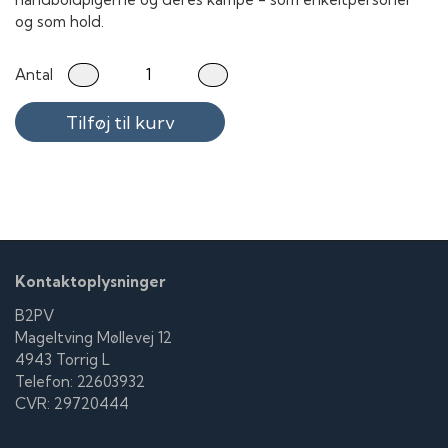
og som hold.
Antal
Tilføj til kurv
Kontaktoplysninger
B2PV
Mageltving Møllevej 12
4943 Torrig L
Telefon: 22603932
CVR: 29720444