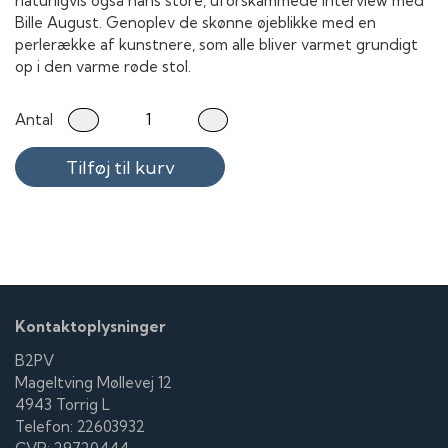
naturligvis også hans store, uforskammede interview med
Bille August. Genoplev de skønne øjeblikke med en
perlerække af kunstnere, som alle bliver varmet grundigt
op i den varme røde stol.
Antal
Tilføj til kurv
Kontaktoplysninger
B2PV
Mageltving Møllevej 12
4943 Torrig L
Telefon: 22603932