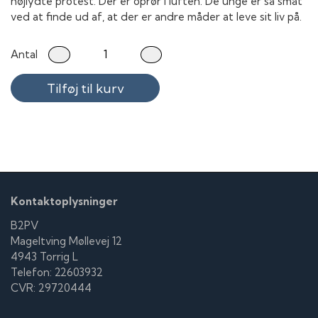
højlydte protest. Der er oprør i luften. De unge er så småt
ved at finde ud af, at der er andre måder at leve sit liv på.
Antal
Tilføj til kurv
Kontaktoplysninger
B2PV
Mageltving Møllevej 12
4943 Torrig L
Telefon: 22603932
CVR: 29720444