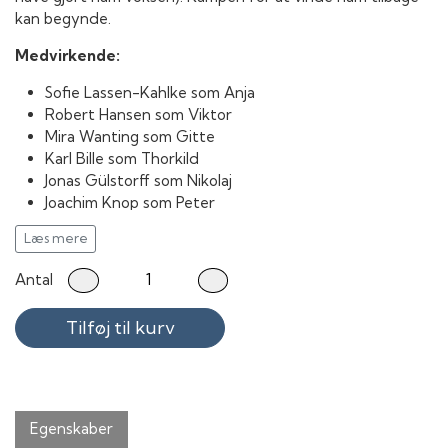
kan begynde.
Medvirkende:
Sofie Lassen-Kahlke som Anja
Robert Hansen som Viktor
Mira Wanting som Gitte
Karl Bille som Thorkild
Jonas Gülstorff som Nikolaj
Joachim Knop som Peter
Zlatko Buric som Tato-Mogens
Læs mere
Louise Iversen som Malene
Sebastian Jessen som Brian
Antal
Rasmus Albeck som Esben
Niels Anders Thorn som Gunnar
Tilføj til kurv
Ida Dwinger som Elisabeth
Henrik Prip som Matematiklærer
Jens Arentzen som Carsten
Leif Maibom som Underbo
Niels Ellegaard som Præst
Egenskaber
Anders Nyborg som Motorcykelbetjent