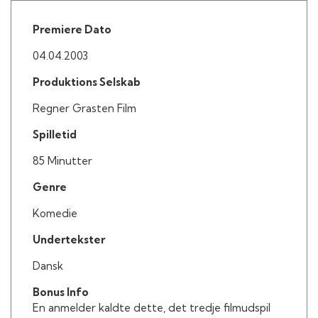
Anne Oppenhagen Pagh som Sandra
Martin Spang Olsen som Bodybuilder
Premiere Dato
Karen-Lise Mynster som Bente
04.04.2003
Claus Bue som Kristian
Rosa Katrine Frederiksen som Peters mor
Produktions Selskab
Claudiá Siesby som Sisse
Pernille Hilgart som Trisse
Regner Grasten Film
Anna Holte som 4. veninde
Spilletid
Michael Christensen som Christian
Niels Christian Linde som Tekstforfatter
85 Minutter
Torben Suhr som Berider
Genre
Komedie
Undertekster
Dansk
Bonus Info
En anmelder kaldte dette, det tredje filmudspil