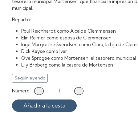
tesorero municipal Mortensen, que financia la impresión 
municipal.
Reparto
:
Poul Reichhardt como Alcalde Clemmensen
Elin Reimer como esposa de Clemmensen
Inge Margrethe Svendsen como Clara, la hija de Cle
Dick Kaysø como Ivar
Ove Sprogøe como Mortensen, el tesorero municipal
Lily Broberg como la casera de Mortensen
Arthur Jensen como Nikolajsen, barbero
Karl Stegger como tío Ole
Seguir leyendo
Edvin Tiemroth, alguacil jefe Kølle
Número
Ole Søltoft como el joven Kølle
Henning Palner como Ditlefsen
Añadir a la cesta
Bjørn Puggaard-Müller como Director del Banco Lun
Ejner Federspiel como Asesor Godtfredsen
Poul Thomsen como Palomo
Christoffer Bro como Ingeniero
Valsø Holm como Restaurador