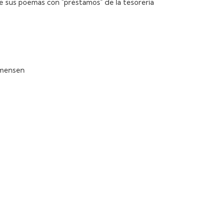
de sus poemas con "préstamos" de la tesorería
mmensen
d