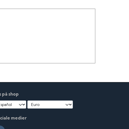
s på shop
ciale medier