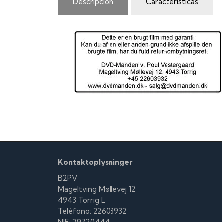
Descripción
Características
Kontaktoplysninger
B2PV
Mageltving Møllevej 12
4943 Torrig L
Teléfono: 22603932
NIF: 29720444