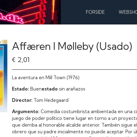
FORSIDE
WEBSH
Affæren I Mølleby (Usado)
€ 2,01
La aventura en Mill Town (1976)
Estado:
Buen
estado
sin arañazos
Director:
Tom Hedegaard
Argumento:
Comedia costumbrista ambientada en una ci
juego de poder político tiene lugar en torno a un proyecto
que derriba al honorable alcalde anterior. También sigue el
obrero que su padre inicialmente no puede aceptar. Por últ