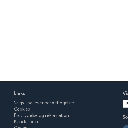
Kirsten Søberg como Hansigne
Elga Olga (Svendsen) como Señora del Ayuntamiento
Else Petersen como Secretaria de Godtfredsen
Jørgen Beck como Alguacil
Jens Okking como Lang
Ernst Meyer como Hombre que trae libros
Links
Vi
Salgs- og leveringsbetingelser
Cookies
Fortrydelse og reklamation
So
Kunde login
Om os