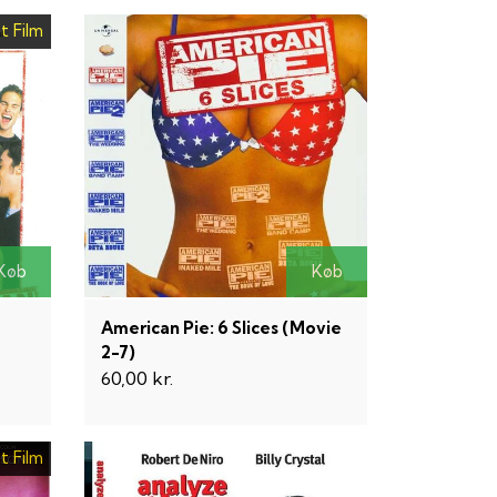
t Film
Køb
Køb
American Pie: 6 Slices (Movie
2-7)
60,00 kr.
t Film