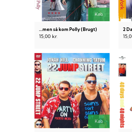
Køb
...men så kom Polly (Brugt)
2 Da
15,00 kr.
15,0
Køb