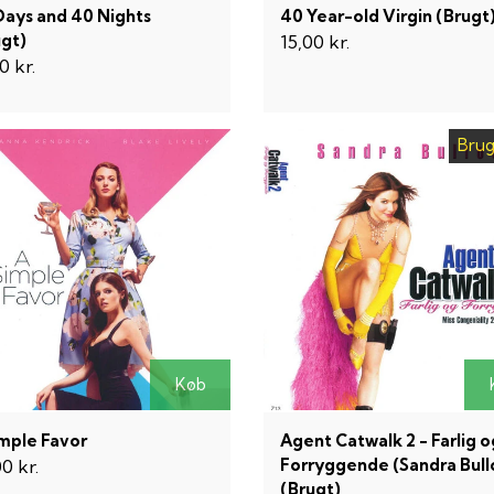
Days and 40 Nights
40 Year-old Virgin (Brugt
ugt)
15,00 kr.
0 kr.
Brug
Køb
imple Favor
Agent Catwalk 2 - Farlig o
Forryggende (Sandra Bull
0 kr.
(Brugt)