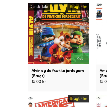
Dansk Tale
Brugt Film
Køb
Alvin og de frække jordegern
Ame
(Brugt)
(Br
15,00 kr.
15,0
Brugt Film