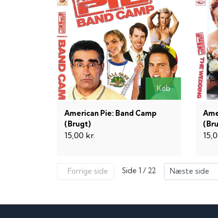
Køb
American Pie: Band Camp
Ame
(Brugt)
(Br
15,00 kr.
15,0
Side 1 / 22
Forrige side
Næste side