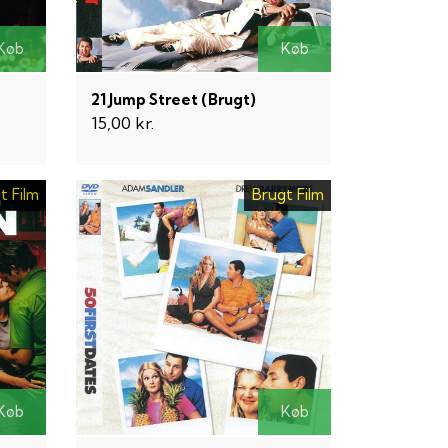
Køb
Køb
21 Jump Street (Brugt)
15,00 kr.
t Film
Brugt Film
Køb
Køb