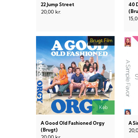
22 Jump Street
40 
(Br
20,00 kr.
15,0
Brugt Film
Køb
A Good Old Fashioned Orgy
A S
(Brugt)
20,0
20,00 kr.