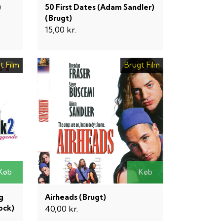
)
50 First Dates (Adam Sandler)
(Brugt)
15,00 kr.
t Film
Brugt Film
Køb
Køb
g
Airheads (Brugt)
ock)
40,00 kr.