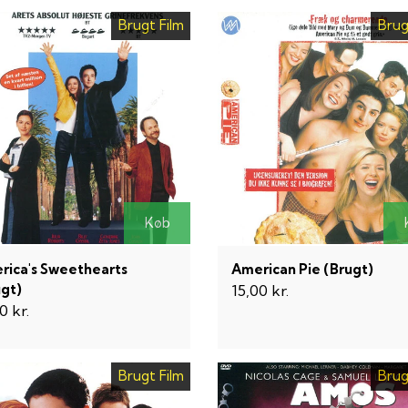
Brugt Film
Brug
Køb
rica's Sweethearts
American Pie (Brugt)
ugt)
15,00 kr.
0 kr.
Brugt Film
Brug