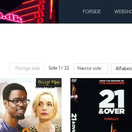
FORSIDE
WEBSH
Side 1 / 22
Forrige side
Næste side
Brugt Film