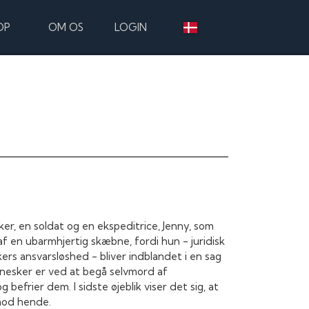
OP
OM OS
LOGIN
r, en soldat og en ekspeditrice, Jenny, som
af en ubarmhjertig skæbne, fordi hun - juridisk
rs ansvarsløshed - bliver indblandet i en sag
nesker er ved at begå selvmord af
befrier dem. I sidste øjeblik viser det sig, at
imod hende.