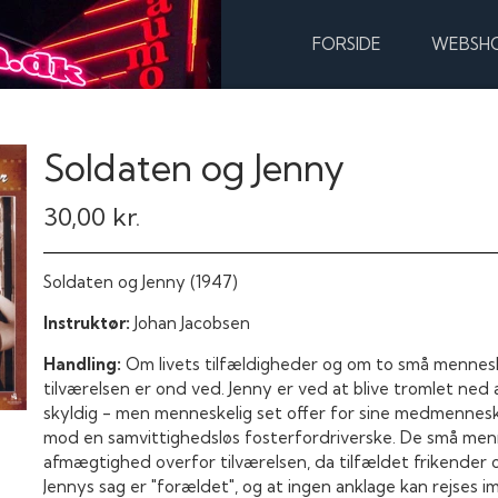
FORSIDE
WEBSH
Soldaten og Jenny
30,00 kr.
Soldaten og Jenny (1947)
Instruktør:
Johan Jacobsen
Handling:
Om livets tilfældigheder og om to små menneske
tilværelsen er ond ved. Jenny er ved at blive tromlet ned 
skyldig - men menneskelig set offer for sine medmenneske
mod en samvittighedsløs fosterfordriverske. De små men
afmægtighed overfor tilværelsen, da tilfældet frikender og 
Jennys sag er "forældet", og at ingen anklage kan rejses 