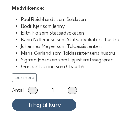
Medvirkende:
Poul Reichhardt som Soldaten
Bodil Kjer som Jenny
Elith Pio som Statsadvokaten
Karin Nellemose som Statsadvokatens hustru
Johannes Meyer som Toldassistenten
Maria Garland som Toldassistentens hustru
Sigfred Johansen som Højesteretssagfører
Gunnar Lauring som Chauffør
Svend Methling som "Den gale sagfører"
Læs mere
Jessie Lauring som Gartnerkone
Per Buckhøj som Tjener
Antal
Kirsten Borch som Stuepige hos statsadvokaten
Birgitte Reimer som Stuepige hos højesteretssagfør
Tilføj til kurv