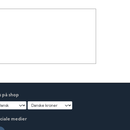
s på shop
ciale medier