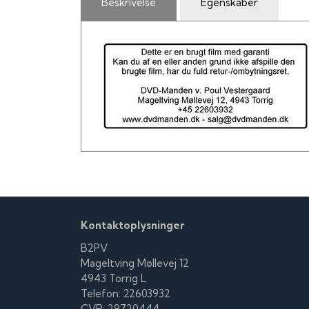
Beskrivelse
Egenskaber
Kontaktoplysninger
B2PV
Mageltving Møllevej 12
4943 Torrig L
Telefon: 22603932
CVR: 29720444