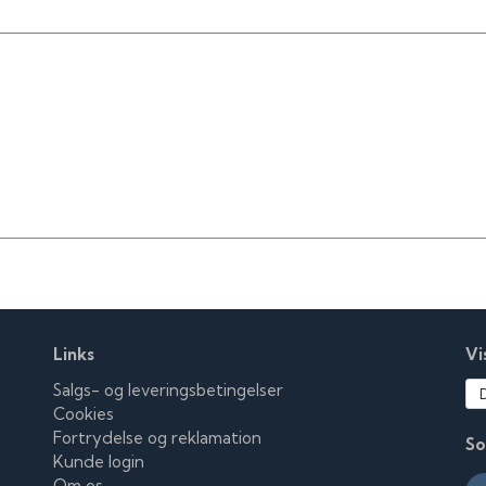
Links
Vi
Salgs- og leveringsbetingelser
Cookies
Fortrydelse og reklamation
So
Kunde login
Om os