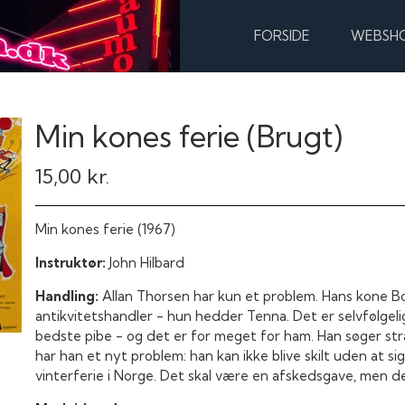
FORSIDE
WEBSH
Min kones ferie (Brugt)
15,00 kr.
Min kones ferie (1967)
Instruktør:
John Hilbard
Handling:
Allan Thorsen har kun et problem. Hans kone B
antikvitetshandler - hun hedder Tenna. Det er selvfølgel
bedste pibe - og det er for meget for ham. Han søger stra
har han et nyt problem: han kan ikke blive skilt uden at sige
vinterferie i Norge. Det skal være en afskedsgave, men det