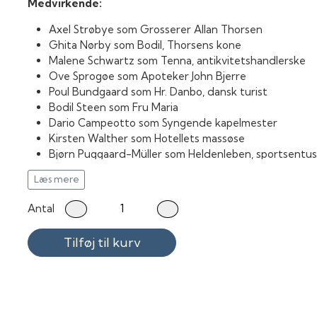
Medvirkende:
Axel Strøbye som Grosserer Allan Thorsen
Ghita Nørby som Bodil, Thorsens kone
Malene Schwartz som Tenna, antikvitetshandlerske
Ove Sprogøe som Apoteker John Bjerre
Poul Bundgaard som Hr. Danbo, dansk turist
Bodil Steen som Fru Maria
Dario Campeotto som Syngende kapelmester
Kirsten Walther som Hotellets massøse
Bjørn Puggaard-Müller som Heldenleben, sportsentus
Jeanne Darville som Hotellets bartenderske
Læs mere
Sejr Volmer-Sørensen som Konferencieren Simon
Kirsten Passer som Lensbaronessen
Antal
Bjørn Spiro som Lensbaronen
Valsø Holm som Receptionschef
Tilføj til kurv
Michel Hildesheim som Hotelgæst
Lise Thomsen som Grosserer Thomsens sekretær
Dan Fosse som Rensdyrkusken
Henry Nielsen som Hotellets portier