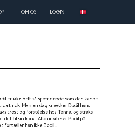
OP
OM OS
LOGIN
odil er ikke helt så spændende som den kønne
ig galt nok. Men en dag knækker Bodil hans
ks trøst og forståelse hos Tenna, og straks
 det til sin kone. Allan inviterer Bodil på
 fortæller han ikke Bodil...