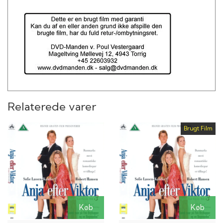
Claus Bue som Kristian, Viktors far
Inge Sofie Skovbo som Jette, Anjas mor
Kristian Halken som Willy, Anjas far
Helle Fagralid som Lotte
Thomas Bo Larsen som Historielærer
Preben Harris som Købmand
Anne-Grethe Bjarup Riis som Ekspedient i
dyreforretning
Lasse Lunderskov som Onkel Finn
Sonja Oppenhagen som Tante Elisabeth
Relaterede varer
Aksel Rasmussen som Anjas morfar
Gerda Gilboe som Dame i købmandsforretning
Brugt Film
Maj Lervad Grasten som Pige 1, festen
Emily Yatman som Pige 2, festen
Lasse Baunkilde som Dreng 1
Per Damgaard Hansen som Dreng 2
Køb
Køb