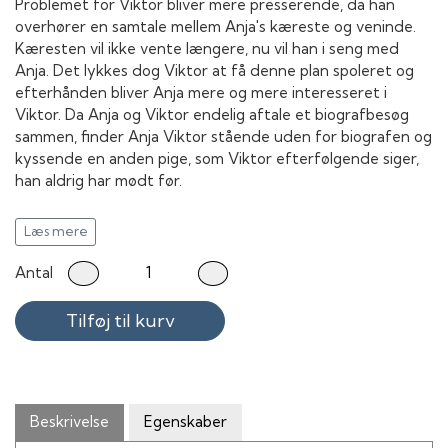
Problemet for Viktor bliver mere presserende, da han
overhører en samtale mellem Anja's kæreste og veninde.
Kæresten vil ikke vente længere, nu vil han i seng med
Anja. Det lykkes dog Viktor at få denne plan spoleret og
efterhånden bliver Anja mere og mere interesseret i
Viktor. Da Anja og Viktor endelig aftale et biografbesøg
sammen, finder Anja Viktor stående uden for biografen og
kyssende en anden pige, som Viktor efterfølgende siger,
han aldrig har mødt før.
Medvirkende:
Læs mere
Robert Hansen som Viktor
Antal
Sofie Lassen-Kahlke som Anja
Sebastian Jessen som Brian
Tilføj til kurv
Rasmus Albeck som Esben
Jonas Gülstorff som Nikolaj
Karl Bille som Torkild
Joachim Knop som Peter
Mira Wanting som Gitte
Beskrivelse
Egenskaber
Karen-Lise Mynster som Bente, Viktors mor