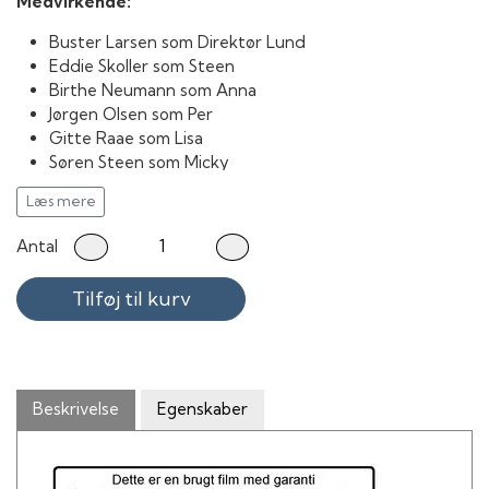
Medvirkende:
Buster Larsen som Direktør Lund
Eddie Skoller som Steen
Birthe Neumann som Anna
Jørgen Olsen som Per
Gitte Raae som Lisa
Søren Steen som Micky
Erik Paaske som Vaskerimanden
Læs mere
Vigga Bro som Bartendersken
Simon Rosenbaum som Tolderen
Antal
Ebba Amfeldt som Damen i parken
Ninette Følsgaard
Tilføj til kurv
Arne Westermann
Beskrivelse
Egenskaber